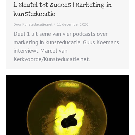
1. Sleutel tot succes | Marketing in
kunsteducatie
Door
Kunsteducatie.net
11 december 2020
Deel 1 uit serie van vier podcasts over
marketing in kunsteducatie. Guus Koemans
interviewt Marcel van
Kerkvoorde/Kunsteducatie.net.