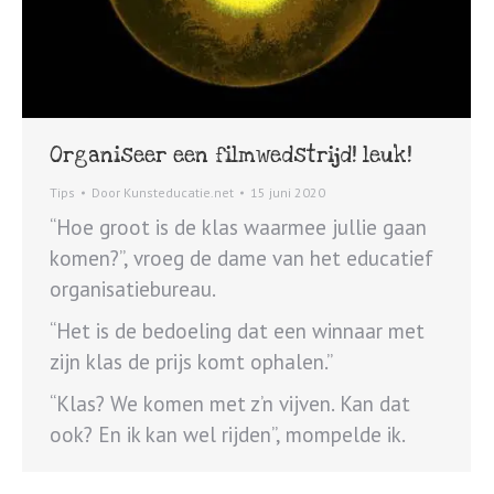
Organiseer een filmwedstrijd! leuk!
Tips
Door
Kunsteducatie.net
15 juni 2020
“Hoe groot is de klas waarmee jullie gaan
komen?”, vroeg de dame van het educatief
organisatiebureau.
“Het is de bedoeling dat een winnaar met
zijn klas de prijs komt ophalen.”
“Klas? We komen met z’n vijven. Kan dat
ook? En ik kan wel rijden”, mompelde ik.